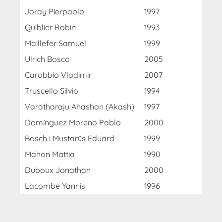
Joray Pierpaolo
1997
Quiblier Robin
1993
Maillefer Samuel
1999
Ulrich Bosco
2005
Carobbio Vladimir
2007
Truscello Silvio
1994
Varatharaju Ahashan (Akash)
1997
Domínguez Moreno Pablo
2000
Bosch i Mustar¢s Eduard
1999
Mahon Mattia
1990
Duboux Jonathan
2000
Lacombe Yannis
1996